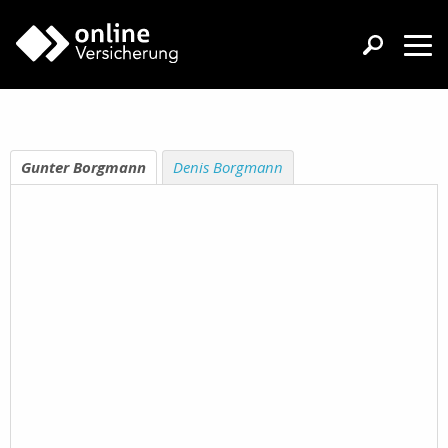
Gunter Borgmann
Denis Borgmann