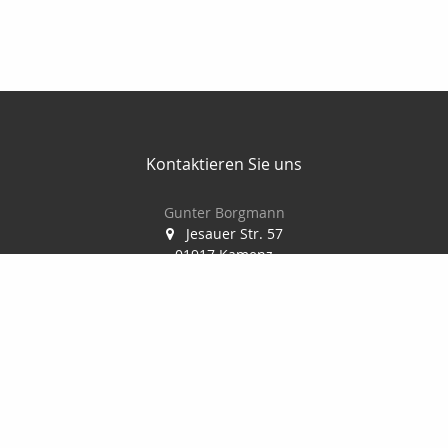
Kontaktieren Sie uns
Gunter Borgmann
Jesauer Str. 57
01917 Kamenz
0 35 78 / 30 84 86
0178 / 777 58 32
0 35 78 / 30 04 73
gunterborgmann@gmx.de
www.makler-borgmann.de
Nachricht schreiben