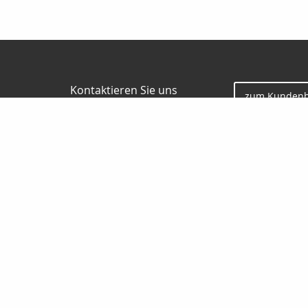
Kontaktieren Sie uns
zum Kundenb
Gunter Borgmann
Jesauer Str. 57
01917 Kamenz
0 35 78 / 30 84 86
0178 / 777 58 32
0 35 78 / 30 04 73
gunterborgmann@gmx.de
www.makler-borgmann.de
Nachricht schreiben