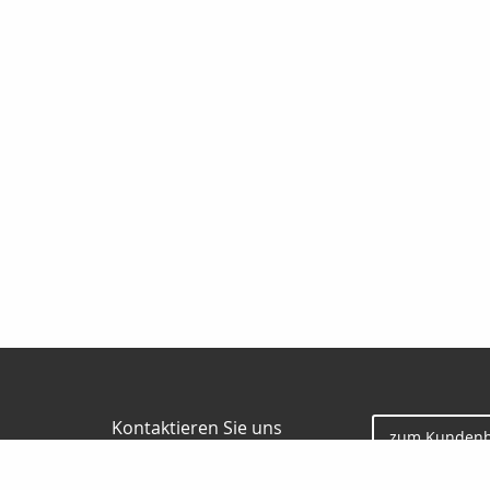
Kontaktieren Sie uns
zum Kundenb
Gunter Borgmann
Jesauer Str. 57