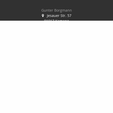
Gunter Borgmann
Jesauer Str. 57
01917 Kamenz
0 35 78 / 30 84 86
0178 / 777 58 32
0 35 78 / 30 04 73
gunterborgmann@gmx.de
www.makler-borgmann.de
Nachricht schreiben
zum Kundenbereich
Startseite