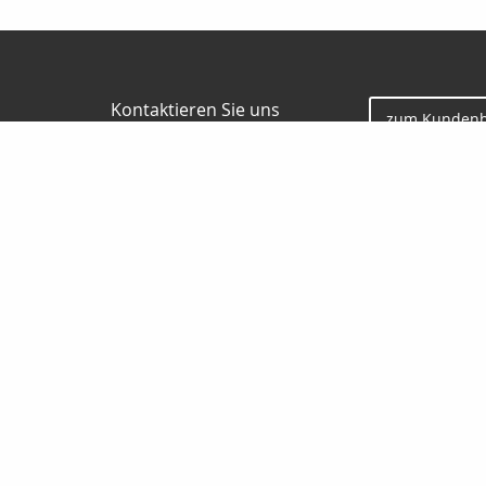
Kontaktieren Sie uns
zum Kundenb
Gunter Borgmann
Jesauer Str. 57
01917 Kamenz
0 35 78 / 30 84 86
0178 / 777 58 32
0 35 78 / 30 04 73
gunterborgmann@gmx.de
www.makler-borgmann.de
Nachricht schreiben