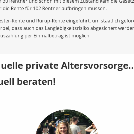
 30 Rentner und schon mit diesem Zustand kam die Gesetzl
 die Rente für 102 Rentner aufbringen müssen.
iester-Rente und Rürup-Rente eingeführt, um staatlich geför
erbei, dass auch das Langlebigkeitsrisiko abgesichert werde
uszahlung per Einmalbetrag ist möglich.
uelle private Altersvorsorge..
uell beraten!