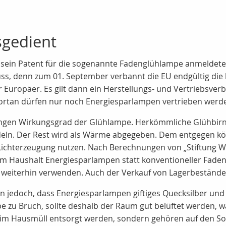
sgedient
 sein Patent für die sogenannte Fadenglühlampe anmeldete, d
ss, denn zum 01. September verbannt die EU endgültig die 
ropäer. Es gilt dann ein Herstellungs- und Vertriebsverbo
Fortan dürfen nur noch Energiesparlampen vertrieben werd
ngen Wirkungsgrad der Glühlampe. Herkömmliche Glühbirnen
ndeln. Der Rest wird als Wärme abgegeben. Dem entgegen 
Lichterzeugung nutzen. Nach Berechnungen von „Stiftung War
im Haushalt Energiesparlampen statt konventioneller Fade
 weiterhin verwenden. Auch der Verkauf von Lagerbeständen 
 jedoch, dass Energiesparlampen giftiges Quecksilber und 
e zu Bruch, sollte deshalb der Raum gut belüftet werden, 
 im Hausmüll entsorgt werden, sondern gehören auf den S