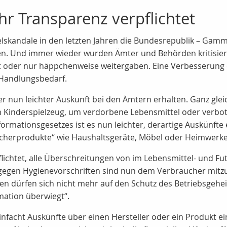
r Transparenz verpflichtet
skandale in den letzten Jahren die Bundesrepublik – Gamme
. Und immer wieder wurden Ämter und Behörden kritisiert,
t oder nur häppchenweise weitergaben. Eine Verbesserung
 Handlungsbedarf.
 nun leichter Auskunft bei den Ämtern erhalten. Ganz gle
im Kinderspielzeug, um verdorbene Lebensmittel oder verbot
mationsgesetzes ist es nun leichter, derartige Auskünfte
cherprodukte“ wie Haushaltsgeräte, Möbel oder Heimwerker
lichtet, alle Überschreitungen von im Lebensmittel- und F
gegen Hygienevorschriften sind nun dem Verbraucher mitzu
 dürfen sich nicht mehr auf den Schutz des Betriebsgehei
mation überwiegt“.
nfacht Auskünfte über einen Hersteller oder ein Produkt e