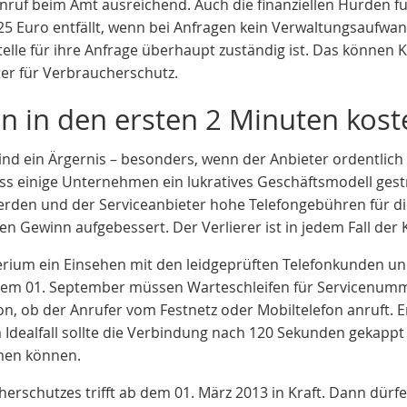
 Anruf beim Amt ausreichend. Auch die finanziellen Hürden f
25 Euro entfällt, wenn bei Anfragen kein Verwaltungsaufwa
telle für ihre Anfrage überhaupt zuständig ist. Das können 
r für Verbraucherschutz.
en in den ersten 2 Minuten kost
sind ein Ärgernis – besonders, wenn der Anbieter ordentlic
dass einige Unternehmen ein lukratives Geschäftsmodell ges
erden und der Serviceanbieter hohe Telefongebühren für die
en Gewinn aufgebessert. Der Verlierer ist in jedem Fall der
rium ein Einsehen mit den leidgeprüften Telefonkunden un
em 01. September müssen Warteschleifen für Servicenumme
, ob der Anrufer vom Festnetz oder Mobiltelefon anruft. Er
 Idealfall sollte die Verbindung nach 120 Sekunden gekappt
hmen können.
erschutzes trifft ab dem 01. März 2013 in Kraft. Dann dürf