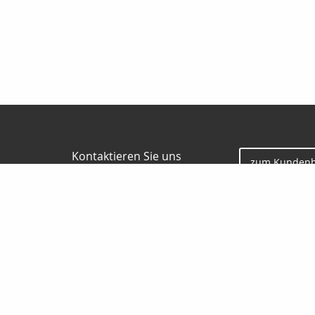
Kontaktieren Sie uns
zum Kundenb
Gunter Borgmann
Jesauer Str. 57
01917 Kamenz
0 35 78 / 30 84 86
0178 / 777 58 32
0 35 78 / 30 04 73
gunterborgmann@gmx.de
www.makler-borgmann.de