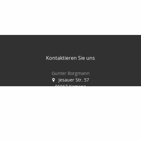
Kontaktieren Sie uns
Gunter Borgmann
Jesauer Str. 57
01917 Kamenz
0 35 78 / 30 84 86
0178 / 777 58 32
0 35 78 / 30 04 73
gunterborgmann@gmx.de
www.makler-borgmann.de
Nachricht schreiben