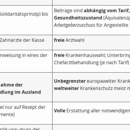
Beiträge sind
abhängig vom Tarif,
Solidaritätsprinzip) bis
Gesundheitszustand
(Äquivalenzp
Arbeitgeberzuschuss
für Angestellte
 Zahnärzte der Kasse
freie
Arztwahl
nweisung in eines der
freie
Krankenhauswahl; Unterbring
Chefarztbehandlung (je nach Tarif)
Unbegrenzter
europaweiter Kranke
nahme der
weltweiter
Krankenschutz meist mi
dlung im Ausland
el nur auf Rezept der
Volle
Erstattung aller notwendige
amente)
tik usw. muss der