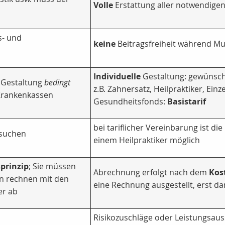
Volle
Erstattung aller notwendige
- und
keine
Beitragsfreiheit während Mu
Individuelle
Gestaltung: gewünscht
; Gestaltung
bedingt
z.B. Zahnersatz, Heilpraktiker, Ein
 Krankenkassen
Gesundheitsfonds:
Basistarif
bei tariflicher Vereinbarung ist die
esuchen
einem Heilpraktiker möglich
prinzip
; Sie müssen
Abrechnung erfolgt nach dem
Kos
en rechnen mit den
eine Rechnung ausgestellt, erst da
er ab
Risikozuschläge oder Leistungsaus