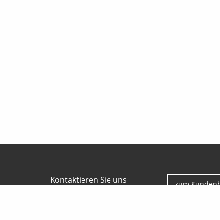
Kontaktieren Sie uns
zum Kundenb
Gunter Borgmann
Jesauer Str. 57
01917 Kamenz