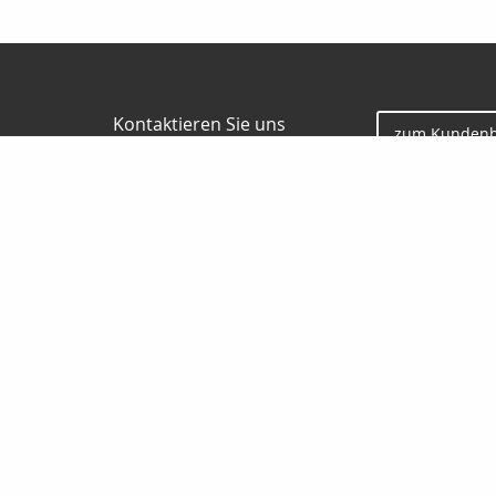
Kontaktieren Sie uns
zum Kundenb
Gunter Borgmann
Jesauer Str. 57
01917 Kamenz
0 35 78 / 30 84 86
0178 / 777 58 32
0 35 78 / 30 04 73
gunterborgmann@gmx.de
www.makler-borgmann.de
Nachricht schreiben