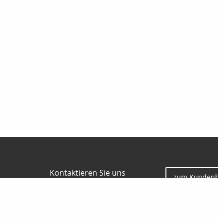
Kontaktieren Sie uns
zum Kundenb
Gunter Borgmann
Jesauer Str. 57
01917 Kamenz