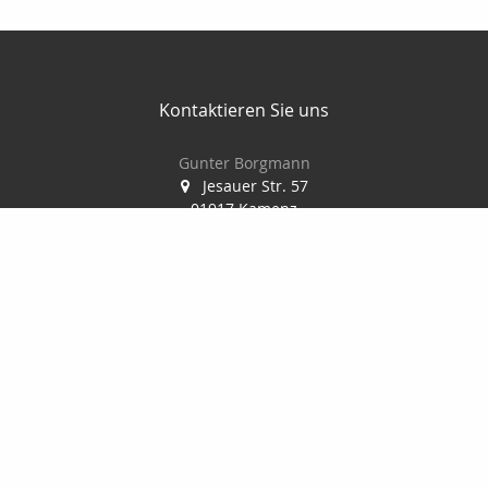
Kontaktieren Sie uns
Gunter Borgmann
Jesauer Str. 57
01917 Kamenz
0 35 78 / 30 84 86
0178 / 777 58 32
0 35 78 / 30 04 73
gunterborgmann@gmx.de
www.makler-borgmann.de
Nachricht schreiben
zum Kundenbereich