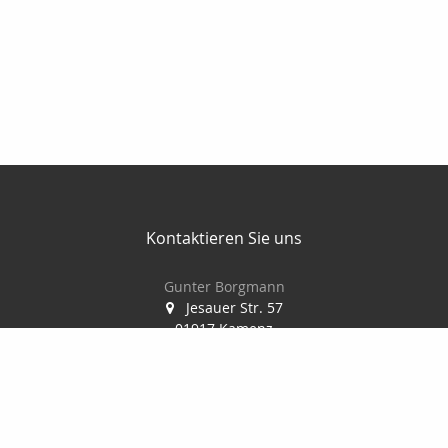
Kontaktieren Sie uns
Gunter Borgmann
Jesauer Str. 57
01917 Kamenz
0 35 78 / 30 84 86
0178 / 777 58 32
0 35 78 / 30 04 73
gunterborgmann@gmx.de
www.makler-borgmann.de